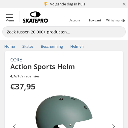
×
Volgende dag in huis
5+ mln. klanten
Menu
Account
Bewaard
Winkelmandje
Home
Skates
Bescherming
Helmen
CORE
Action Sports Helm
4,7
//
189 recensies
€37,95