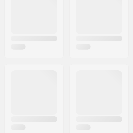
Woonplaats:
Hinnerup
Dikte voering:
5mm
Land:
Denemarken
Extra vulling
Niet
inbegrepen:
Gewicht:
400g