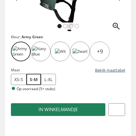
Kleur:
Army Green
+9
Maat
Bekijk maattabel
XS-S
S-M
L-XL
Op voorraad (5+ stuks)
IN WINKELMANDJE