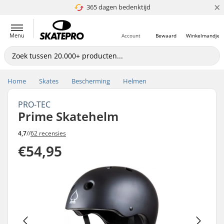
×
365 dagen bedenktijd
4.8 van 5
Menu
Account
Bewaard
Winkelmandje
Home
Skates
Bescherming
Helmen
PRO-TEC
Prime Skatehelm
4,7
//
62 recensies
€54,95