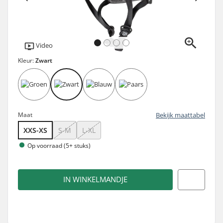
Video
Kleur:
Zwart
Maat
Bekijk maattabel
XXS-XS
S-M
L-XL
Op voorraad (5+ stuks)
IN WINKELMANDJE