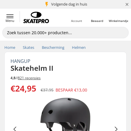
×
Volgende dag in huis
5+ mln. klanten
Menu
Account
Bewaard
Winkelmandje
Home
Skates
Bescherming
Helmen
HANGUP
Skatehelm II
4,8
//
821 recensies
€24,95
€37,95
BESPAAR
€13,00