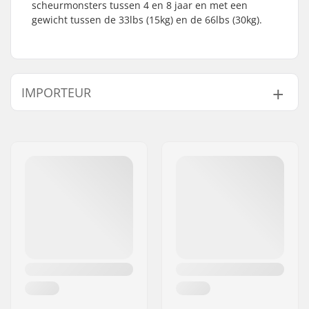
scheurmonsters tussen 4 en 8 jaar en met een
gewicht tussen de 33lbs (15kg) en de 66lbs (30kg).
IMPORTEUR
Naam:
Centrano ApS
Adres:
Omega 6
Postcode:
8382
Woonplaats:
Hinnerup
Land:
Denemarken