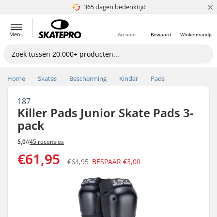
×
365 dagen bedenktijd
Prijsgarantie
Menu
Account
Bewaard
Winkelmandje
Home
Skates
Bescherming
Kinder
Pads
187
Killer Pads Junior Skate Pads 3-
pack
5,0
//
45 recensies
€61,95
€64,95
BESPAAR
€3,00