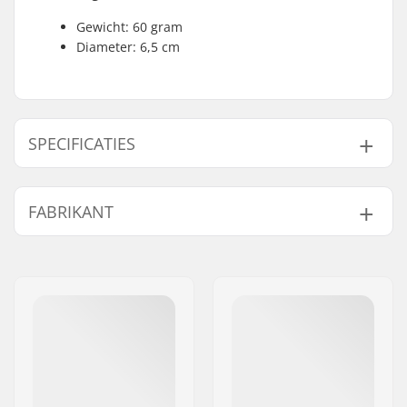
Gewicht: 60 gram
Diameter: 6,5 cm
SPECIFICATIES
Gewicht:
60g
FABRIKANT
Naam:
JustSupreme ApS
Adres:
Ydervang 5
Postcode:
4300
Woonplaats:
Holbæk
Land:
Denemarken