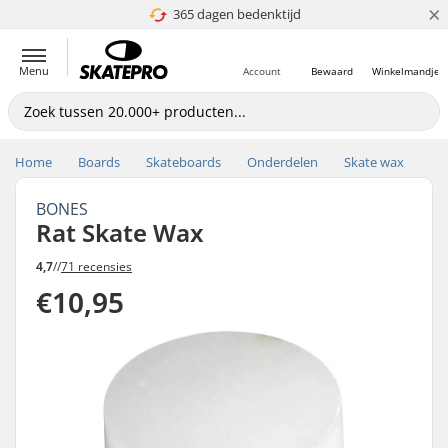
×
365 dagen bedenktijd
4.8 van 5
Menu
Account
Bewaard
Winkelmandje
Home
Boards
Skateboards
Onderdelen
Skate wax
BONES
Rat Skate Wax
4,7
//
71 recensies
€10,95