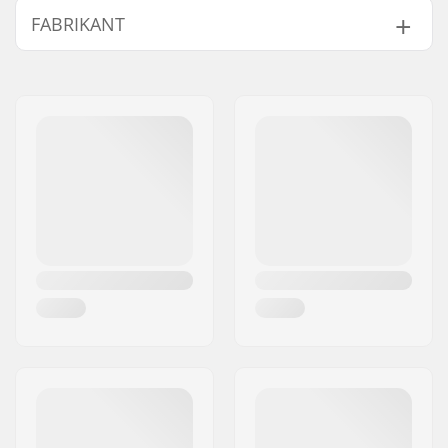
FABRIKANT
Naam:
All Sport NV
Adres:
Hoge Mauw 175
Postcode:
2370
Woonplaats:
Arendonk
Land:
België