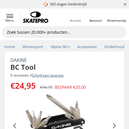
×
365 dagen bedenktijd
4.8 van 5
Menu
Account
Bewaard
Winkelmandje
Home
Wintersport
Alpine Ski's
Accessoires
Onderhoud
DAKINE
BC Tool
0 recensies //
Schrijf een recensie
€24,95
€44,95
BESPAAR
€20,00