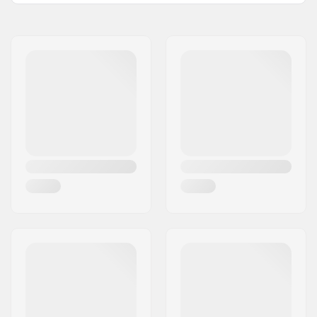
Naam:
VF Scandinavia A/S
Adres:
Vestergade 27, st
Postcode:
1456
Woonplaats:
Copenhagen
Land:
Denemarken