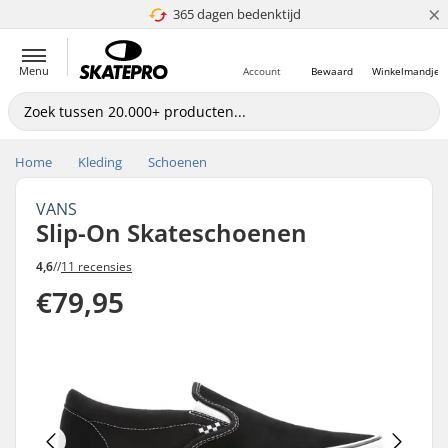
×
365 dagen bedenktijd
4.8 van 5
Menu
Account
Bewaard
Winkelmandje
Home
Kleding
Schoenen
VANS
Slip-On Skateschoenen
4,6
//
11 recensies
€79,95