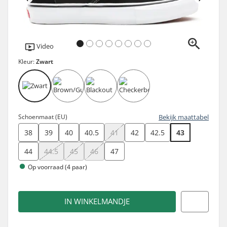
Video
Kleur:
Zwart
Schoenmaat (EU)
Bekijk maattabel
38
39
40
40.5
41
42
42.5
43
44
44.5
45
46
47
Op voorraad (4 paar)
IN WINKELMANDJE