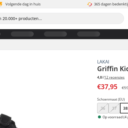
Volgende dag in huis
365 dagen bedenkti
LAKAI
Griffin K
4,8
//
12 recensies
€37,95
€5
Schoenmaat (EU)
36
37
38
Op voorraad (4 