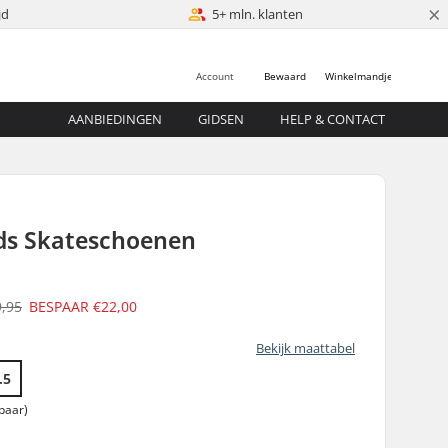
×
jd
5+ mln. klanten
Account
Bewaard
Winkelmandje
AANBIEDINGEN
GIDSEN
HELP & CONTACT
ids Skateschoenen
9,95
BESPAAR
€22,00
Bekijk maattabel
.5
paar)