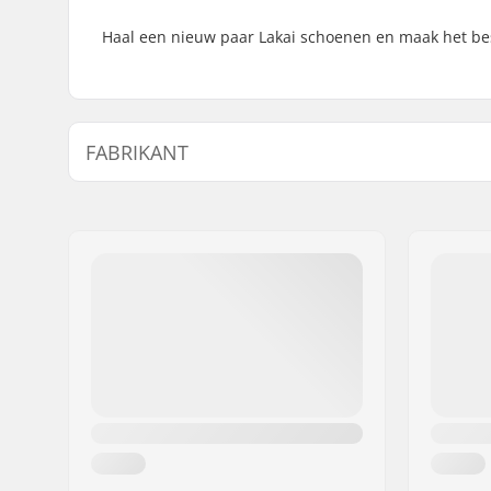
Haal een nieuw paar Lakai schoenen en maak het best
FABRIKANT
Naam:
Emporium A/S
Adres:
H N Andersens Vej 3-5
Postcode:
7400
Woonplaats:
Herning
Land:
Denemarken