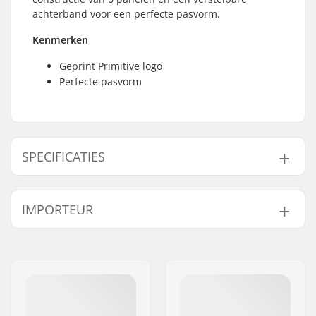
achterband voor een perfecte pasvorm.
Kenmerken
Geprint Primitive logo
Perfecte pasvorm
SPECIFICATIES
Stijl:
Baseball Cap
IMPORTEUR
Kenmerken:
100% Cotton
UV-bescherming:
No
Naam:
Centrano ApS
Adres:
Omega 6
Postcode:
8382
Woonplaats:
Hinnerup