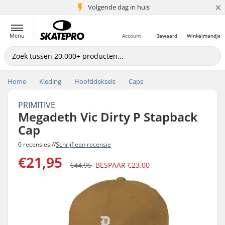
×
Volgende dag in huis
5+ mln. klanten
Menu
Account
Bewaard
Winkelmandje
Home
Kleding
Hoofddeksels
Caps
PRIMITIVE
Megadeth Vic Dirty P Stapback
Cap
0 recensies //
Schrijf een recensie
€21,95
€44,95
BESPAAR
€23,00