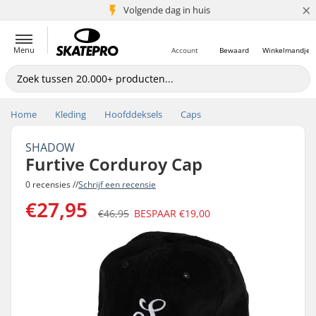
×
Volgende dag in huis
5+ mln. klanten
Menu
Account
Bewaard
Winkelmandje
Home
Kleding
Hoofddeksels
Caps
SHADOW
Furtive Corduroy Cap
0 recensies //
Schrijf een recensie
€27,95
€46,95
BESPAAR
€19,00