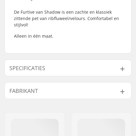
De Furtive van Shadow is een zachte en klassiek
zittende pet van ribfluweel/velours. Comfortabel en
stijlvol!
Alleen in één maat.
SPECIFICATIES
Stijl:
Baseball Cap
FABRIKANT
Kenmerken:
100% Cotton
UV-bescherming:
No
Naam:
Source Europe GmbH
Adres:
Am Kuckhofer Feld 13A
Postcode:
41470
Woonplaats:
Neuss