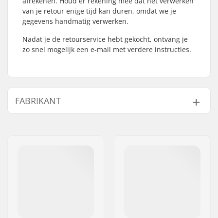
afrekenen. Houd er rekening mee dat het verwerken
van je retour enige tijd kan duren, omdat we je
gegevens handmatig verwerken.
Nadat je de retourservice hebt gekocht, ontvang je
zo snel mogelijk een e-mail met verdere instructies.
FABRIKANT
Naam:
SkatePro
Adres:
Omega 6
Postcode:
8382
Woonplaats:
Hinnerup
Land:
Denemarken