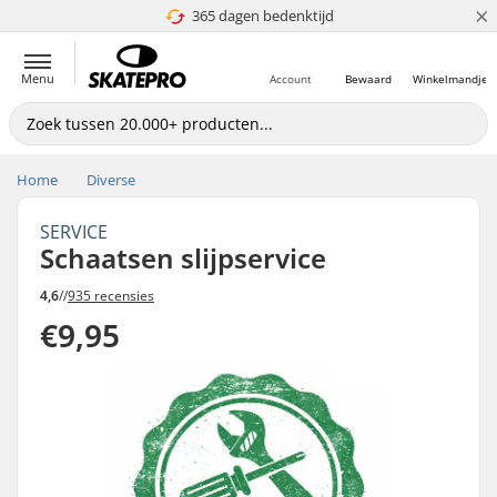
×
365 dagen bedenktijd
4.8 van 5
Menu
Account
Bewaard
Winkelmandje
Home
Diverse
SERVICE
Schaatsen slijpservice
4,6
//
935 recensies
€9,95