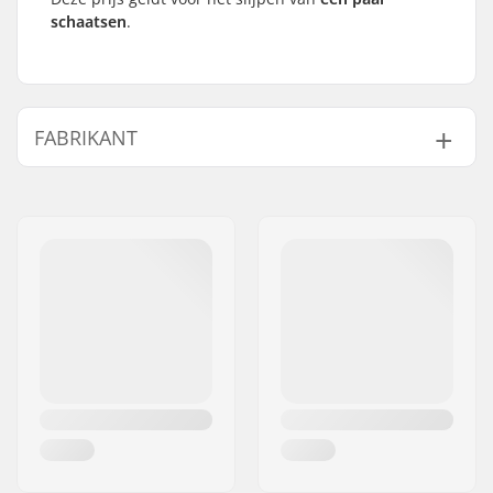
schaatsen
.
FABRIKANT
Naam:
SkatePro
Adres:
Omega 6
Postcode:
8382
Woonplaats:
Hinnerup
Land:
Denemarken