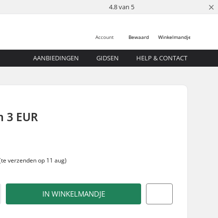
×
4.8 van 5
Account
Bewaard
Winkelmandje
AANBIEDINGEN
GIDSEN
HELP & CONTACT
n 3 EUR
 (te verzenden op 11 aug)
IN WINKELMANDJE