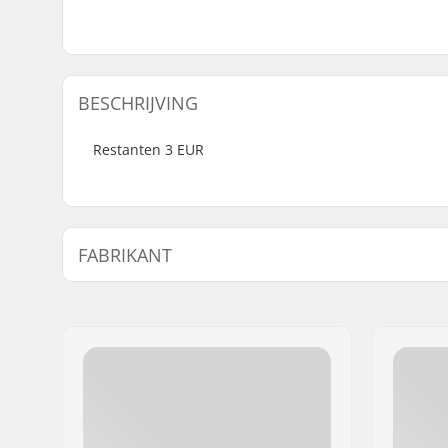
BESCHRIJVING
Restanten 3 EUR
FABRIKANT
Naam:
SkatePro
Adres:
Omega 6
Postcode:
8382
Woonplaats:
Hinnerup
Land:
Denemarken