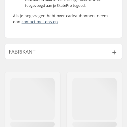
toegevoegd aan je SkatePro tegoed.
Als je nog vragen hebt over cadeaubonnen, neem
dan
contact met ons op
.
FABRIKANT
Naam:
Centrano ApS
Adres:
Omega 6
Postcode:
8382
Woonplaats:
Hinnerup
Land:
Denemarken