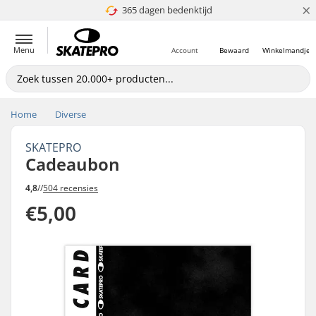
×
365 dagen bedenktijd
4.8 van 5
Menu
Account
Bewaard
Winkelmandje
Home
Diverse
SKATEPRO
Cadeaubon
4,8
//
504 recensies
€5,00