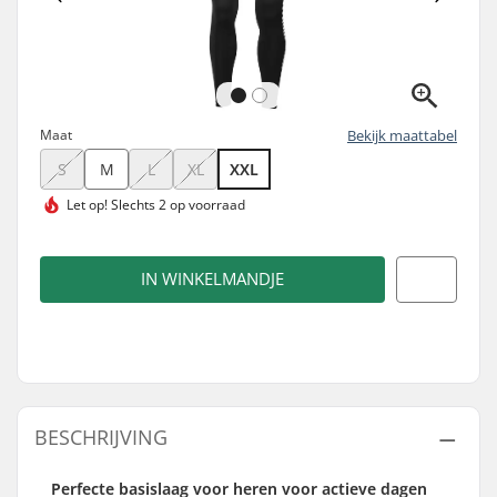
Maat
Bekijk maattabel
S
M
L
XL
XXL
Let op!
Slechts 2 op voorraad
IN WINKELMANDJE
BESCHRIJVING
Perfecte basislaag voor heren voor actieve dagen