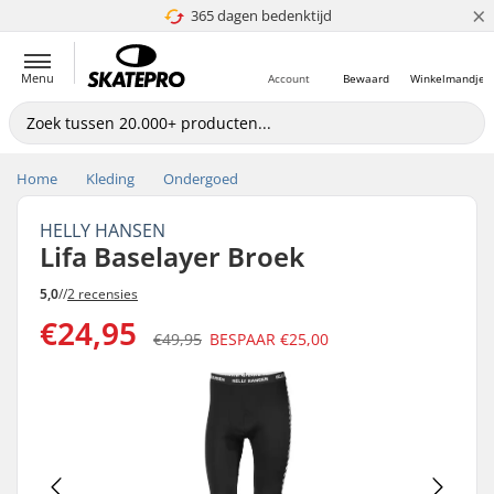
×
365 dagen bedenktijd
4.8 van 5
Menu
Account
Bewaard
Winkelmandje
Home
Kleding
Ondergoed
HELLY HANSEN
Lifa Baselayer Broek
5,0
//
2 recensies
€24,95
€49,95
BESPAAR
€25,00