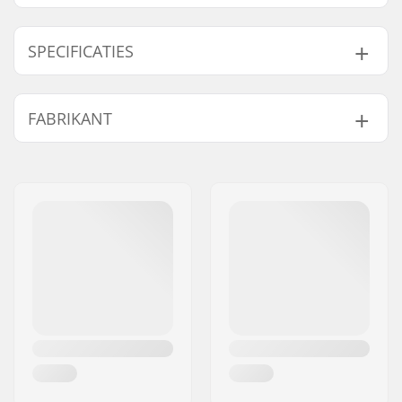
SPECIFICATIES
Activiteit:
Alpine Skiing,
FABRIKANT
Langlauf, Snowboard,
Roller Skiing
Naam:
HELLY HANSEN AS
Geslacht:
Heren
Adres:
Munkedamsveien 35, 6 fl.
Postcode:
N-0250
Woonplaats:
Oslo
Land:
Noorwegen