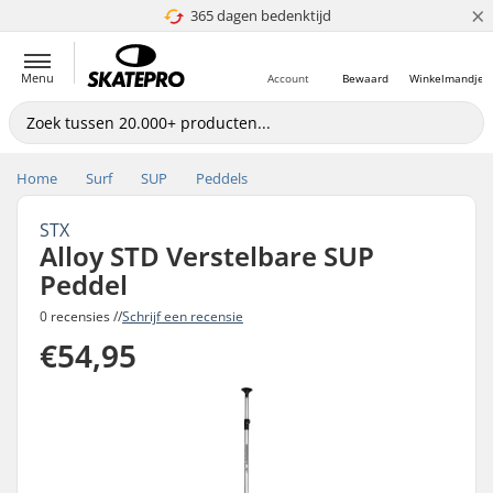
×
365 dagen bedenktijd
4.8 van 5
Menu
Account
Bewaard
Winkelmandje
Home
Surf
SUP
Peddels
STX
Alloy STD Verstelbare SUP
Peddel
0 recensies //
Schrijf een recensie
€54,95