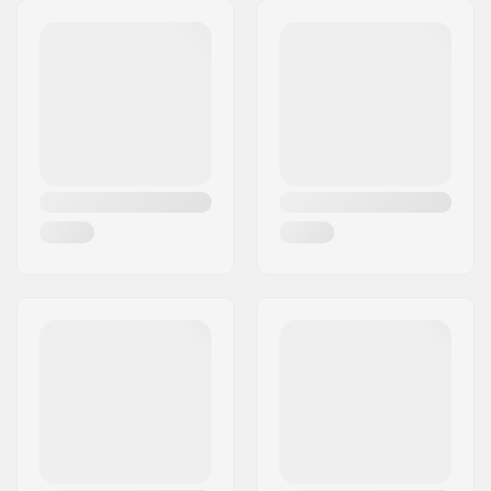
Adres:
Formervej 2
Postcode:
6800
Woonplaats:
Varde
Land:
Denemarken