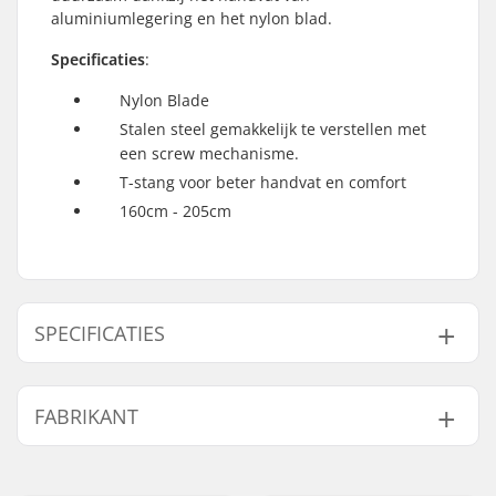
aluminiumlegering en het nylon blad.
Specificaties
:
Nylon Blade
Stalen steel gemakkelijk te verstellen met
een screw mechanisme.
T-stang voor beter handvat en comfort
160cm - 205cm
SPECIFICATIES
Lengte:
180-220 cm
FABRIKANT
Gewicht:
970g
Naam:
Intersurf A/S