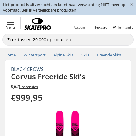
×
Het product is uitverkocht, en komt naar verwachting NIET meer op
voorraad.
Bekijk vergelijkbare producten
Menu
Account
Bewaard
Winkelmandje
Home
Wintersport
Alpine Ski's
Ski's
Freeride Ski's
BLACK CROWS
Corvus Freeride Ski's
5,0
//
1 recensies
€999,95