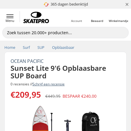
×
365 dagen bedenktijd
4.8 van 5
Menu
Account
Bewaard
Winkelmandje
Home
Surf
SUP
Opblaasbaar
OCEAN PACIFIC
Sunset Lite 9'6 Opblaasbare
SUP Board
0 recensies //
Schrijf een recensie
€209,95
€449,95
BESPAAR
€240,00