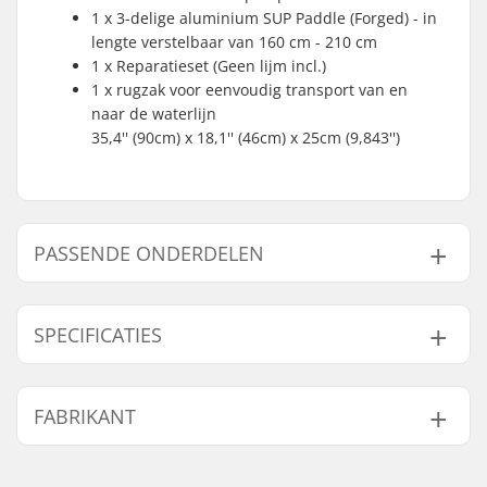
1 x 3-delige aluminium SUP Paddle (Forged) - in
lengte verstelbaar van 160 cm - 210 cm
1 x Reparatieset (Geen lijm incl.)
1 x rugzak voor eenvoudig transport van en
naar de waterlijn
35,4'' (90cm) x 18,1'' (46cm) x 25cm (9,843'')
PASSENDE ONDERDELEN
Vind producten die samen gaan met Ocean Pacific
Sunset Lite 9'6 Opblaasbare SUP Board:
SPECIFICATIES
SUP Activiteit:
Allround
FABRIKANT
Lengte:
9'6" (289.5cm)
Passende onderdelen
Breedte:
83.8cm (33")
Naam:
Centrano ApS
Volume (Liters):
285 l