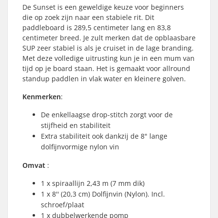
De Sunset is een geweldige keuze voor beginners
die op zoek zijn naar een stabiele rit. Dit
paddleboard is 289,5 centimeter lang en 83,8
centimeter breed. Je zult merken dat de opblaasbare
SUP zeer stabiel is als je cruiset in de lage branding.
Met deze volledige uitrusting kun je in een mum van
tijd op je board staan. Het is gemaakt voor allround
standup paddlen in vlak water en kleinere golven.
Kenmerken
:
De enkellaagse drop-stitch zorgt voor de
stijfheid en stabiliteit
Extra stabiliteit ook dankzij de 8" lange
dolfijnvormige nylon vin
Omvat
:
1 x spiraallijn 2,43 m (7 mm dik)
1 x 8'' (20,3 cm) Dolfijnvin (Nylon). Incl.
schroef/plaat
1 x dubbelwerkende pomp