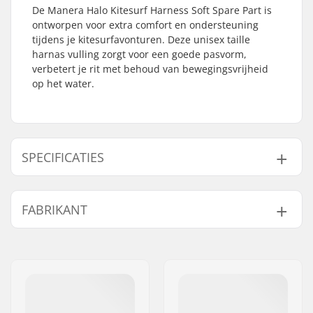
De Manera Halo Kitesurf Harness Soft Spare Part is
ontworpen voor extra comfort en ondersteuning
tijdens je kitesurfavonturen. Deze unisex taille
harnas vulling zorgt voor een goede pasvorm,
verbetert je rit met behoud van bewegingsvrijheid
op het water.
SPECIFICATIES
Harnas Type:
Waist
FABRIKANT
Geslacht:
Unisex
Naam:
F-ONE SAS
Adres:
175 Route de la foire ZAC de
la Méditerranée
Postcode:
34470
Woonplaats:
Pérols