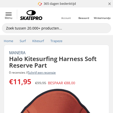
×
365 dagen bedenktijd
4.8 van 5
Menu
Account
Bewaard
Winkelmandje
Home
Surf
Kitesurf
Trapeze
MANERA
Halo Kitesurfing Harness Soft
Reserve Part
0 recensies //
Schrijf een recensie
€11,95
€99,95
BESPAAR
€88,00