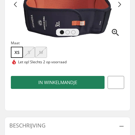
Maat
XS
S
M
Let op!
Slechts 2 op voorraad
IN WINKELMANDJE
BESCHRIJVING