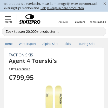
×
Het product is uitverkocht, maar komt mogelijk weer op voorraad.
Leveringstijd is onbekend.
Bekijk vergelijkbare producten
Menu
Account
Bewaard
Winkelmandje
Home
Wintersport
Alpine Ski's
Ski's
Touring Ski's
FACTION SKIS
Agent 4 Toerski's
5,0
//
1 recensies
€799,95