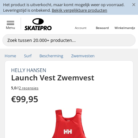
×
Het product is uitverkocht, maar komt mogelijk weer op voorraad.
Leveringstijd is onbekend.
Bekijk vergelijkbare producten
Menu
Account
Bewaard
Winkelmandje
Home
Surf
Bescherming
Zwemvesten
HELLY HANSEN
Launch Vest Zwemvest
5,0
//
2 recensies
€99,95