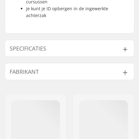
cursussen
Je kunt je ID opbergen in de ingewerkte
achterzak
SPECIFICATIES
Vest Certificaat:
CE - 50N
FABRIKANT
Goedgekeurd
Naam:
HELLY HANSEN AS
Adres:
Munkedamsveien 35, 6 fl.
Postcode:
N-0250
Woonplaats:
Oslo
Land:
Noorwegen