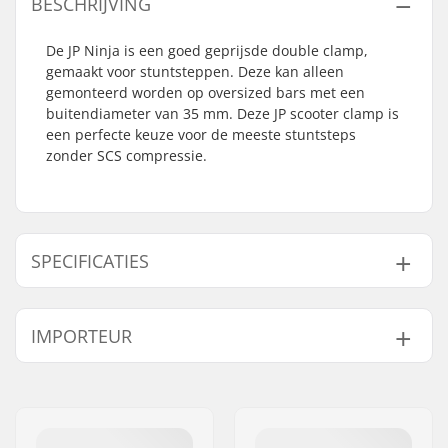
BESCHRIJVING
De JP Ninja is een goed geprijsde double clamp,
gemaakt voor stuntsteppen. Deze kan alleen
gemonteerd worden op oversized bars met een
buitendiameter van 35 mm. Deze JP scooter clamp is
een perfecte keuze voor de meeste stuntsteps
zonder SCS compressie.
SPECIFICATIES
Clamp
35mm (Oversized)
IMPORTEUR
binnendiameter:
Maat klem:
Double
Naam:
Centrano ApS
Gewicht:
65g
Adres:
Omega 6
Inclusief
Nee
Postcode:
8382
compression: