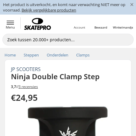
×
Het product is uitverkocht, en komt naar verwachting NIET meer op
voorraad.
Bekijk vergelijkbare producten
Menu
Account
Bewaard
Winkelmandje
Home
Steppen
Onderdelen
Clamps
JP SCOOTERS
Ninja Double Clamp Step
3,7
//
3 recensies
€24,95