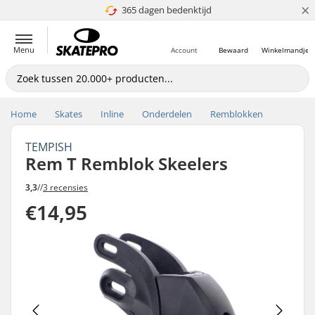
×
365 dagen bedenktijd
4.8 van 5
Menu
Account
Bewaard
Winkelmandje
Home
Skates
Inline
Onderdelen
Remblokken
TEMPISH
Rem T Remblok Skeelers
3,3
//
3 recensies
€14,95