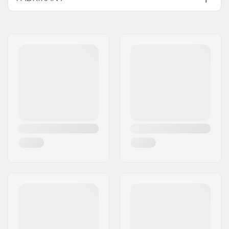
Naam:
TEMPISH s.r.o.
Adres:
Bratrí Wolfu 495/16
Postcode:
779 00
Woonplaats:
Olomouc
Land:
Tsjechië