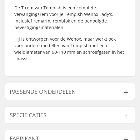
De T rem van Tempish is een complete
vervangingsrem voor je Tempish Wenox Lady's,
inclusief remarm, remblok en de benodigde
bevestigingsmaterialen.
Hij is ontworpen voor de Wenox, maar werkt ook
voor andere modellen van Tempish met een
wieldiameter van 90-110 mm en schroefgaten in het
chassis.
PASSENDE ONDERDELEN
Vind producten die samen gaan met Tempish Rem T
Remblok Skeelers:
SPECIFICATIES
As:
Inclusief
FABRIKANT
Gaat samen met
Brake mounting bolt:
Inclusief