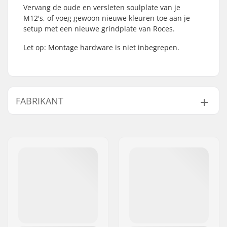
Vervang de oude en versleten soulplate van je
M12's, of voeg gewoon nieuwe kleuren toe aan je
setup met een nieuwe grindplate van Roces.
Let op: Montage hardware is niet inbegrepen.
FABRIKANT
Naam:
Roces Sports s.r.l.
Adres:
Via G. Ferraris, 36
Postcode:
31044
Woonplaats:
Montebelluna
Land:
Italië