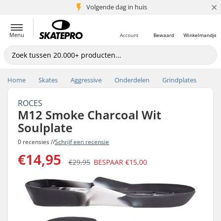
×
Volgende dag in huis
5+ mln. klanten
Menu
Account
Bewaard
Winkelmandje
Home
Skates
Aggressive
Onderdelen
Grindplates
ROCES
M12 Smoke Charcoal Wit
Soulplate
0 recensies //
Schrijf een recensie
€14,95
€29,95
BESPAAR
€15,00