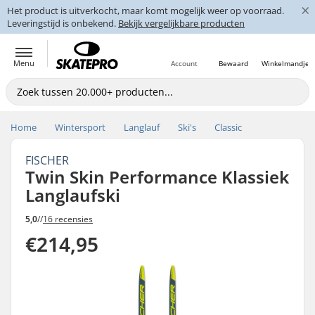
×
Het product is uitverkocht, maar komt mogelijk weer op voorraad.
Leveringstijd is onbekend.
Bekijk vergelijkbare producten
Menu
Account
Bewaard
Winkelmandje
Home
Wintersport
Langlauf
Ski's
Classic
FISCHER
Twin Skin Performance Klassiek
Langlaufski
5,0
//
16 recensies
€214,95