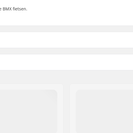
e BMX fietsen.
 BMX
Aantal spaken:
loy
BMX Type Velg:
BMX As Type:
Hub Guard:
Gesloten lagers
Gewicht: