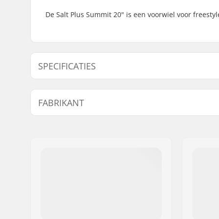
De Salt Plus Summit 20" is een voorwiel voor freestyl
SPECIFICATIES
BMX Discipline:
Freestyle
FABRIKANT
Velg Materiaal:
6061-T6 al
BMX Wiel:
Front
Naam:
We Make Things GmbH
Wieldiameter:
20"
Adres:
RICHARD-BYRD-STR. 12
Naaf:
Cassette, 
Postcode:
50829
As diameter:
10mm
Woonplaats:
Köln
Land:
Duitsland