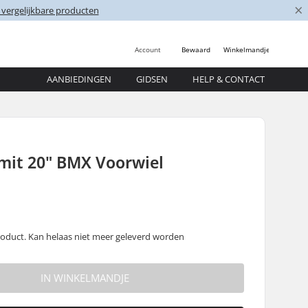
×
 vergelijkbare producten
Account
Bewaard
Winkelmandje
AANBIEDINGEN
GIDSEN
HELP & CONTACT
mit 20" BMX Voorwiel
oduct. Kan helaas niet meer geleverd worden
IN WINKELMANDJE