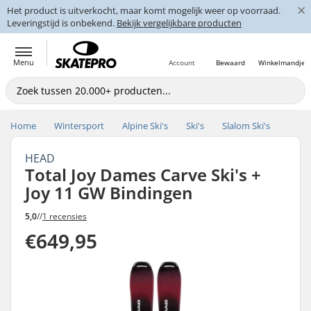
×
Het product is uitverkocht, maar komt mogelijk weer op voorraad.
Leveringstijd is onbekend.
Bekijk vergelijkbare producten
Menu
Account
Bewaard
Winkelmandje
Home
Wintersport
Alpine Ski's
Ski's
Slalom Ski's
HEAD
Total Joy Dames Carve Ski's +
Joy 11 GW Bindingen
5,0
//
1 recensies
€649,95