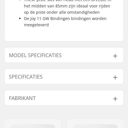
het midden van 85mm zijn ideaal voor rijden
op de piste onder alle omstandigheden
De Joy 11 GW Bindingen bindingen worden
meegeleverd
MODEL SPECIFICATIES
Model
Breedte
Radius
SPECIFICATIES
148cm
128/85/114 mm
11.8m
153cm
134/85/113 mm
13.8m
Jaar model:
22/23
FABRIKANT
158cm
134/85/113 mm
13.8m
Taille Breedte:
85mm
Beste gebruik:
All Mountain
,
Piste
163cm
134/85/113 mm
13.8m
Naam:
Head Sports GMBH
Skills:
Gevorderd
Adres:
Wuhrkopfweg 1
Prestatie:
80% op de piste - 20%
Postcode:
6921