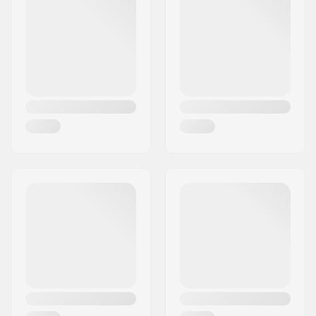
buiten de piste
Woonplaats:
Kennelbach
Kern materiaal:
Koolstof, Graphene,
Land:
Oostenrijk
Karuba wood
Profiel:
Camber, Tip Rocker
Binding:
Inclusief
Geslacht:
Dames