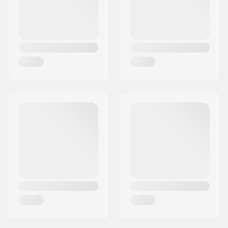
compatibiliteit:
GripWalk Binding
,
MNC Binding
Warmte vervormbaar:
Ja
Schoen Shell:
Polyurethaan
Binnenschoen
Liquid Fit
details:
Gesp:
Metal