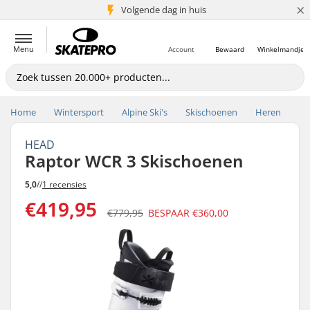
×
Volgende dag in huis
5+ mln. klanten
Menu
Account
Bewaard
Winkelmandje
Home
Wintersport
Alpine Ski's
Skischoenen
Heren
HEAD
Raptor WCR 3 Skischoenen
5,0
//
1 recensies
€419,95
€779,95
BESPAAR
€360,00