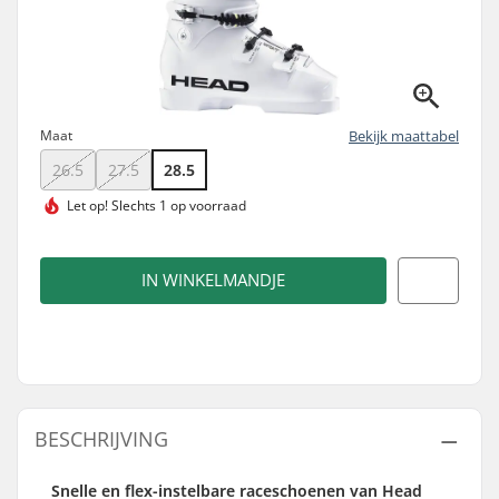
Maat
Bekijk maattabel
26.5
27.5
28.5
Let op!
Slechts 1 op voorraad
IN WINKELMANDJE
BESCHRIJVING
Snelle en flex-instelbare raceschoenen van Head