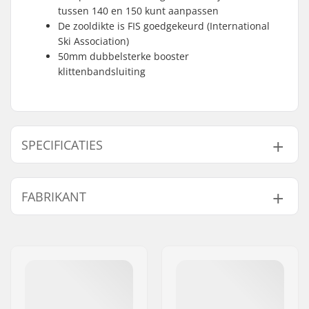
tussen 140 en 150 kunt aanpassen
De zooldikte is FIS goedgekeurd (International
Ski Association)
50mm dubbelsterke booster
klittenbandsluiting
SPECIFICATIES
Beste gebruik:
Race, Piste
FABRIKANT
Flex:
140, 150
Zoolbreedte (mm):
97mm
Naam:
Head Sports GMBH
Breedte boot:
Smal
Adres:
Wuhrkopfweg 1
Skills:
Gevorderd
Postcode:
6921
Boot Type:
Alpine Adult Boots
Woonplaats:
Kennelbach
(ISO 5355)
Land:
Oostenrijk
Binding
Alpine Binding
,