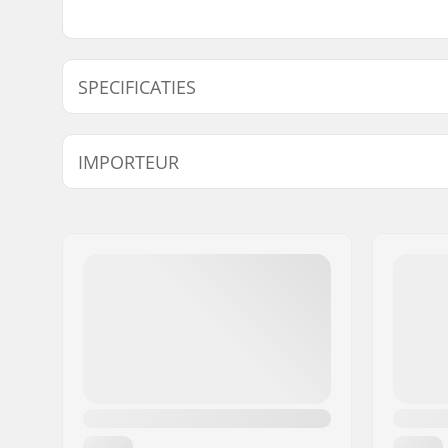
SPECIFICATIES
Lengte:
65' (1981
IMPORTEUR
Naam:
Centrano ApS
Adres:
Omega 6
Postcode:
8382
Woonplaats:
Hinnerup
Land:
Denemarken