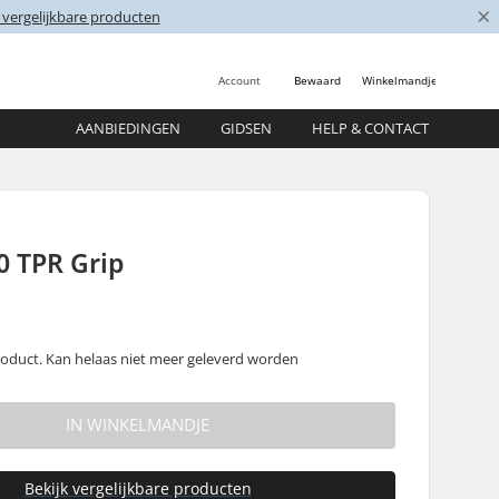
×
 vergelijkbare producten
Account
Bewaard
Winkelmandje
AANBIEDINGEN
GIDSEN
HELP & CONTACT
0 TPR Grip
oduct. Kan helaas niet meer geleverd worden
IN WINKELMANDJE
Bekijk vergelijkbare producten