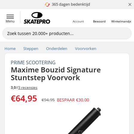
×
365 dagen bedenktijd
4.8 van 5
Menu
Account
Bewaard
Winkelmandje
Home
Steppen
Onderdelen
Voorvorken
PRIME SCOOTERING
Maxime Bouzid Signature
Stuntstep Voorvork
3,0
//
3 recensies
€64,95
€94,95
BESPAAR
€30,00