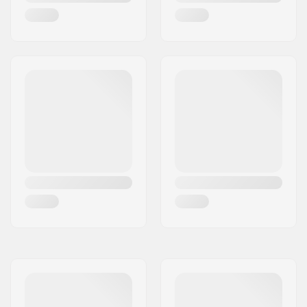
Crown race:
Geen
Wiel offset:
15mm
As:
Inclusief
As diameter:
12mm
Inclusief
SCS
compression:
Starnut:
Niet inbegrepen
Compressie Bout:
Inclusief
Compressie Bout
45mm
lengte: