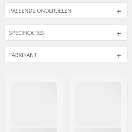
PASSENDE ONDERDELEN
Vind producten die samen gaan met Prime Maxime
Bouzid Signature Stuntstep Voorvork:
SPECIFICATIES
Wieldiameter:
100mm, 110mm,
FABRIKANT
Gaat samen met
125mm
Compatibel met:
Standaard HIC, SCS
Naam:
Centrano
Wielkernbreedte:
30mm
Adres:
Omega 6
Voorvorklengte:
140mm
Postcode:
8382
Gewicht:
327g
Woonplaats:
Hinnerup
Voorvork ontwerp:
One-piece
Land:
Denemarken
Voorvorktype:
Met schroefdraad
C-ring:
Niet inbegrepen
Materiaal:
Aluminium 7000
Series