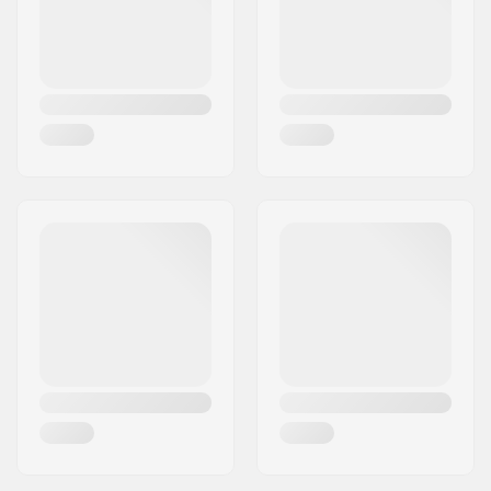
gemonteerd
Aanbevolen vanaf:
10 jaar
Niveau:
Beginner
Riding Style:
Park