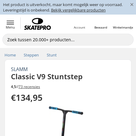
×
Het product is uitverkocht, maar komt mogelijk weer op voorraad.
Leveringstijd is onbekend.
Bekijk vergelijkbare producten
Menu
Account
Bewaard
Winkelmandje
Home
Steppen
Stunt
SLAMM
Classic V9 Stuntstep
4,5
//
73 recensies
€134,95