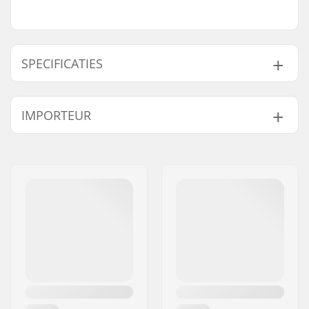
SPECIFICATIES
Totale hoogte:
82.5cm (32.5")
IMPORTEUR
Compression type:
IHC
Wieldiameter:
100mm
Naam:
Centrano ApS
Gewicht:
3800g
Adres:
Omega 6
Bar hoogte:
570mm (22.5")
Postcode:
8382
Bar breedte:
520mm (20.5")
Woonplaats:
Hinnerup
Headsettype:
Semi-Integrated
Land:
Denemarken
Voorvorktype:
Zonder schroefdraad
Max. toelaatbaar
100 kg
gewicht:
Deck ontwerp:
One-piece
Deck lengte:
49.5cm (19.5")