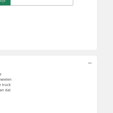
DJE
e
dwielen
e truck
aan dat