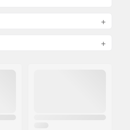
92A
Aluminium
8.12 - 8.38"
8.25"
:
55