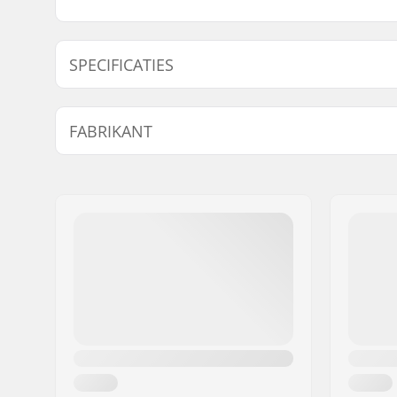
SPECIFICATIES
Aantal per verpakking:
2
FABRIKANT
Truck-type:
Standaard
hanger
Naam:
Emporium A/S
Montage bouten:
Niet inbe
Adres:
Rolighedsvej 20, 1
Hangerbreedte:
144mm (5.
Postcode:
1958
Woonplaats:
Copenhagen
Land:
Denemarken