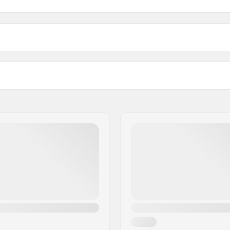
Bushings:
 kingpin, Standaard
Materiaal:
Deck breedte:
grepen
Asbreedte:
958 Frederiksberg C
65")
Truck Profiel Hoogte (mm)