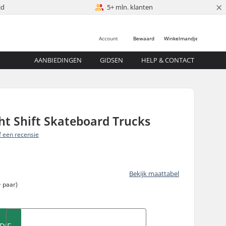
×
jd
5+ mln. klanten
Account
Bewaard
Winkelmandje
AANBIEDINGEN
GIDSEN
HELP & CONTACT
t Shift Skateboard Trucks
jf een recensie
Bekijk maattabel
 paar)