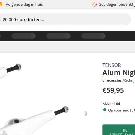
Volgende dag in huis
365 dagen bedenkti
TENSOR
Alum Nigh
0 recensies //
Schri
€59,95
Maat:
144
Op voorraad (5+
IN