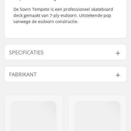
De Sovrn Tempete is een professioneel skateboard
deck gemaakt van 7-ply esdoorn. Uitstekende pop
vanwege de esdoorn constructie.
SPECIFICATIES
Deck breedte:
8.5" (21.6cm)
FABRIKANT
Deck lengte:
31.85" (80.9cm)
Wielbasis:
14.22" (36.1cm)
Naam:
HLC SB DISTRIBUTION SL
Deck materiaal:
Esdoorn, 7-ply
Adres:
Industrial state Lintzirin,
Deck Kleuren:
Verschillende kleuren
Gaina Plot E
topfineer
Postcode:
P.C 20180 Oiarzun
Concave:
Medium
Woonplaats:
OIARTZUN
Deck specificaties:
Double kicktail
Land:
Spanje
Griptape:
Niet inbegrepen