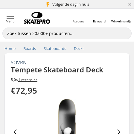
×
Volgende dag in huis
5+ mln. klanten
Menu
Account
Bewaard
Winkelmandje
Home
Boards
Skateboards
Decks
SOVRN
Tempete Skateboard Deck
5,0
//
1 recensies
€72,95