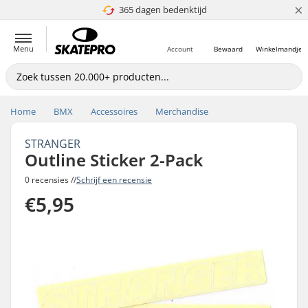
×
365 dagen bedenktijd
4.8 van 5
Menu
Account
Bewaard
Winkelmandje
Home
BMX
Accessoires
Merchandise
STRANGER
Outline Sticker 2-Pack
0 recensies //
Schrijf een recensie
€5,95