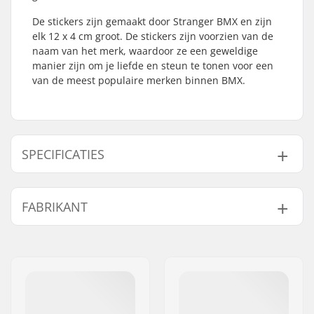
De stickers zijn gemaakt door Stranger BMX en zijn
elk 12 x 4 cm groot. De stickers zijn voorzien van de
naam van het merk, waardoor ze een geweldige
manier zijn om je liefde en steun te tonen voor een
van de meest populaire merken binnen BMX.
SPECIFICATIES
Aantal per
2
FABRIKANT
verpakking:
Naam:
TRAFFIC GmbH
Adres:
Richard-Byrd-Str.12
Postcode:
50829
Woonplaats:
Köln