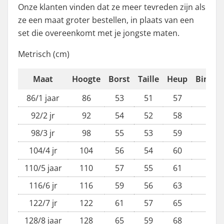
Onze klanten vinden dat ze meer tevreden zijn als
ze een maat groter bestellen, in plaats van een
set die overeenkomt met je jongste maten.
Metrisch (cm)
Maat
Hoogte
Borst
Taille
Heup
Binnen
86/1 jaar
86
53
51
57
92/2 jr
92
54
52
58
98/3 jr
98
55
53
59
104/4 jr
104
56
54
60
110/5 jaar
110
57
55
61
116/6 jr
116
59
56
63
122/7 jr
122
61
57
65
128/8 jaar
128
65
59
68