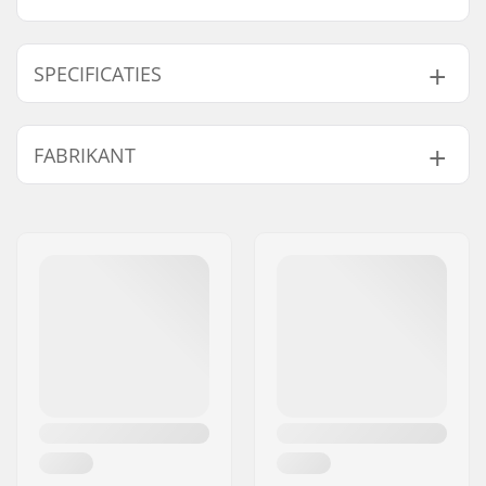
SPECIFICATIES
Pasvorm:
Regular Fit
FABRIKANT
Nek:
Crew Neck
Mouwen:
Short Sleeve
Naam:
Emporium A/S
Ontwerp:
Front Graphic
,
Back
Adres:
Rolighedsvej 20, 1958
Graphic
Frederiksberg C
Materiaal:
100% Cotton
Postcode:
1958
Gender:
Men
Woonplaats:
Copenhagen
Land:
Denemarken