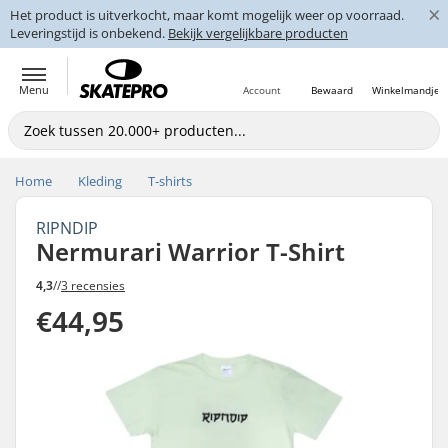
×
Het product is uitverkocht, maar komt mogelijk weer op voorraad.
Leveringstijd is onbekend.
Bekijk vergelijkbare producten
Menu
Account
Bewaard
Winkelmandje
Home
Kleding
T-shirts
RIPNDIP
Nermurari Warrior T-Shirt
4,3
//
3 recensies
€44,95