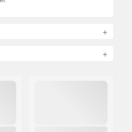
ren.
Breast Graphic
,
Back Graphic
100% Cotton
Men