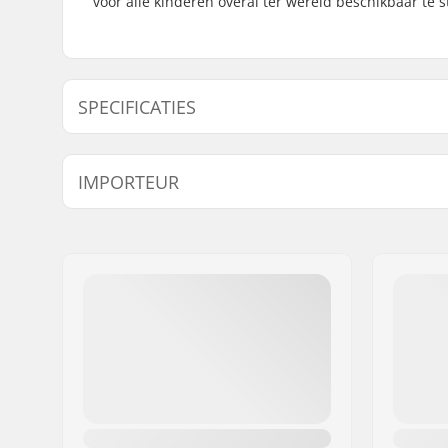
voor alle kinderen overal ter wereld beschikbaar te s
SPECIFICATIES
Pasvorm:
Regular Fi
IMPORTEUR
Nek:
Crew Nec
Mouwen:
Short Sle
Naam:
Centrano ApS
Adres:
Omega 6
Postcode:
8382
Woonplaats:
Hinnerup
Land:
Denemarken