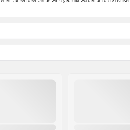
tellen, zal een deel van de winst gebruikt worden om dit te realise
t
Ontwerp:
k
Materiaal:
eve
Gender: