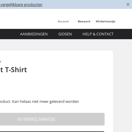
×
 vergelijkbare producten
Account
Bewaard
Winkelmandje
AANBIEDINGEN
GIDSEN
HELP & CONTACT
Y
t T-Shirt
oduct. Kan helaas niet meer geleverd worden
IN WINKELMANDJE