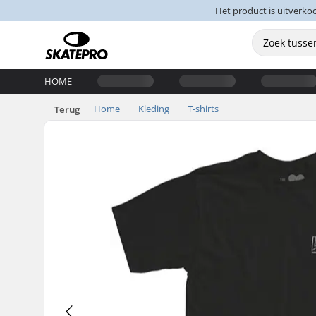
Het product is uitverko
HOME
Home
Kleding
T-shirts
Terug