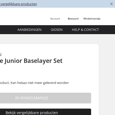
×
 vergelijkbare producten
Account
Bewaard
Winkelmandje
AANBIEDINGEN
GIDSEN
HELP & CONTACT
N
ve Junior Baselayer Set
oduct. Kan helaas niet meer geleverd worden
IN WINKELMANDJE
Bekijk vergelijkbare producten