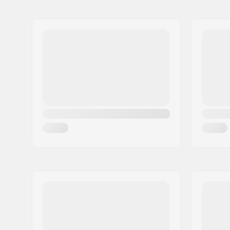
Naam:
HELLY HANSEN AS
Adres:
Munkedamsveien 35, 6 fl.
Postcode:
N-0250
Woonplaats:
Oslo
Land:
Noorwegen