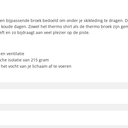
rt en bijpassende broek bedoeld om onder je skikleding te dragen. D
koude dagen. Zowel het thermo shirt als de thermo broek zijn ge
t en zo bijdraagt aan veel plezier op de piste.
en ventilatie
che isolatie van 215 gram
 het vocht van je lichaam af te voeren
iing, Langlauf, Snowboard,
Geslacht:
y