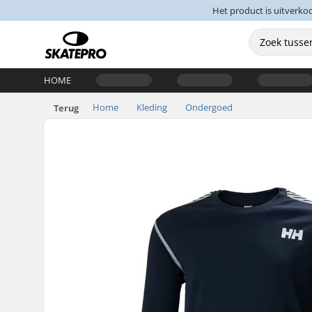
Het product is uitverko
HOME
Home
Kleding
Ondergoed
Terug