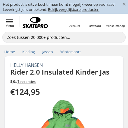
×
Het product is uitverkocht, maar komt mogelijk weer op voorraad.
Leveringstijd is onbekend.
Bekijk vergelijkbare producten
Menu
Account
Bewaard
Winkelmandje
Home
Kleding
Jassen
Wintersport
HELLY HANSEN
Rider 2.0 Insulated Kinder Jas
5,0
//
1 recensies
€124,95