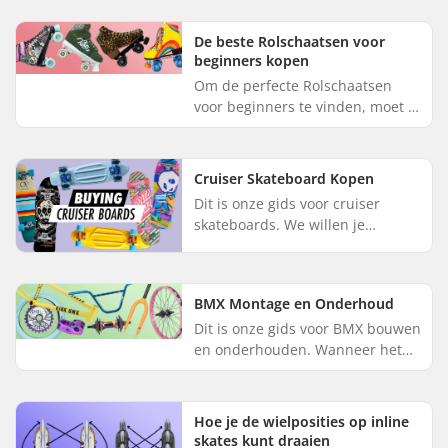
vinden dat comfort en stabiliteit
biedt, zodat je een po...
De beste Rolschaatsen voor
beginners kopen
Om de perfecte Rolschaatsen
voor beginners te vinden, moet je
voorrang geven aan comfort en
stabiliteit om een aangename
schaatservaring te garanderen...
Cruiser Skateboard Kopen
Dit is onze gids voor cruiser
skateboards. We willen je
voorzien van alle informatie die
je nodig hebt om de juiste keuze
te maken voor een cruiserboa...
BMX Montage en Onderhoud
Dit is onze gids voor BMX bouwen
en onderhouden. Wanneer het
aankomt op het monteren van de
verschillende onderdelen op een
BMX fiets, moet je een lee...
Hoe je de wielposities op inline
skates kunt draaien