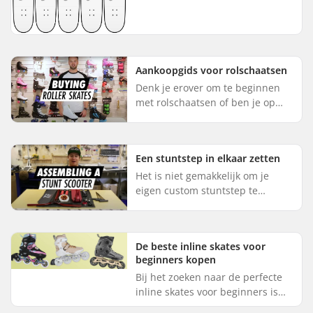
breedte van het deck....
Aankoopgids voor rolschaatsen
Denk je erover om te beginnen
met rolschaatsen of ben je op
zoek naar een nieuw paar
rolschaatsen? Deze gids helpt je
de perfecte rolschaatsen voor
Een stuntstep in elkaar zetten
jo...
Het is niet gemakkelijk om je
eigen custom stuntstep te
bouwen. Er zijn veel onderdelen
die niet bij elkaar passen en een
verkeerde montage kan gemakk...
De beste inline skates voor
beginners kopen
Bij het zoeken naar de perfecte
inline skates voor beginners is
het essentieel om een paar te