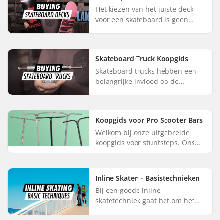
Het kiezen van het juiste deck
voor een skateboard is geen
raketwetenschap, maar je moet
er wel even over nadenken. Je
vraagt je misschien af hoe je h...
Skateboard Truck Koopgids
Skateboard trucks hebben een
belangrijke invloed op de
stabiliteit, wendbaarheid en
algehele prestaties van je
skateboard. In deze uitgebreide
Koopgids voor Pro Scooter Bars
gids ve...
Welkom bij onze uitgebreide
koopgids voor stuntsteps. Ons
doel is om je te helpen navigeren
door het brede scala aan
beschikbare opties, zodat het
Inline Skaten - Basistechnieken
gem...
Bij een goede inline
skatetechniek gaat het om het
ontwikkelen van een stabiele