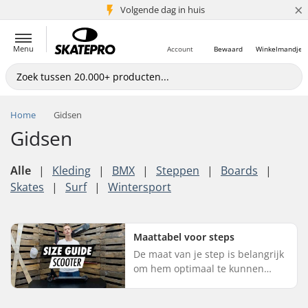
×
Volgende dag in huis
5+ mln. klanten
Menu
Account
Bewaard
Winkelmandje
Home
Gidsen
Gidsen
Alle
|
Kleding
|
BMX
|
Steppen
|
Boards
|
Skates
|
Surf
|
Wintersport
Maattabel voor steps
De maat van je step is belangrijk
om hem optimaal te kunnen
gebruiken. Omdat de maat
gebaseerd is op persoonlijke