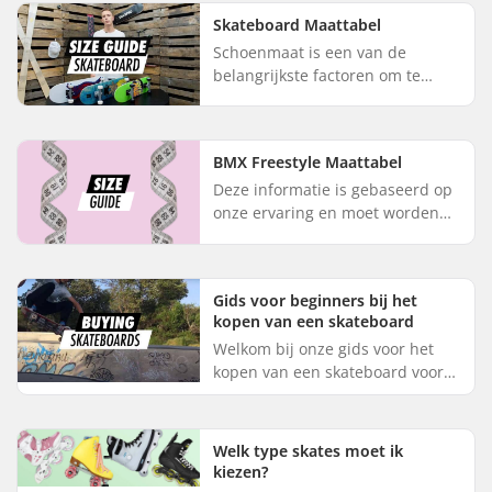
voorkeur en rijstijl, is het
Skateboard Maattabel
moeilij...
Schoenmaat is een van de
belangrijkste factoren om te
overwegen bij het kiezen van de
maat van een skateboard. De
juiste skateboardmaat op basis
BMX Freestyle Maattabel
van s...
Deze informatie is gebaseerd op
onze ervaring en moet worden
gebruikt als richtlijn. BMX-maten
zijn een persoonlijke keuze,
gebaseerd op de leeftijd, ...
Gids voor beginners bij het
kopen van een skateboard
Welkom bij onze gids voor het
kopen van een skateboard voor
beginners. Met deze gids ben je
helemaal klaar om het beste
skateboard voor beginners te k...
Welk type skates moet ik
kiezen?