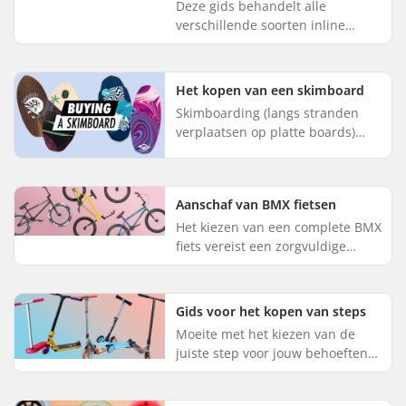
Deze gids behandelt alle
verschillende soorten inline
skates en Rolschaatsen. Lees
verder om meer te weten te
komen over welk type schaats het
Het kopen van een skimboard
beste b...
Skimboarding (langs stranden
verplaatsen op platte boards)
wint meer en meer aan
populariteit. Het ziet er allemaal
hetzelfde uit, maar laat je niet
Aanschaf van BMX fietsen
m...
Het kiezen van een complete BMX
fiets vereist een zorgvuldige
afweging van verschillende
factoren om er zeker van te zijn
dat de fiets voldoet aan de ...
Gids voor het kopen van steps
Moeite met het kiezen van de
juiste step voor jouw behoeften?
Dan ben je bij ons aan het juiste
adres! Bij SkatePro verkopen we