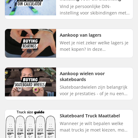
Vind je persoonlijke DIN-
instelling voor skibindingen met
onze eenvoudige calculator. Voer
je gewicht, lengte, leeftijd,
vaardigheidsniveau en schoenz...
Aankoop van lagers
Weet je niet zeker welke lagers je
moet kopen? In deze
aankoophulp leggen we de
belangrijkste termen uit die je
moet weten, en de belangrijkste
Aankoop wielen voor
elemen...
skateboards
Skateboardwielen zijn belangrijk
voor je prestaties - of je nu een
beginner of een pro bent. Ze
hebben een grote invloed op je
skateboardervaring, en ...
Skateboard Truck Maattabel
Wanneer je wilt bepalen welke
maat trucks je moet kiezen, moet
je beginnen met kijken naar de