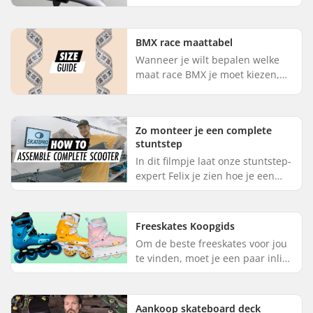
een BMX fiets. Volg de tekst en
foto's stap voor stap op. 1. Steek
de lange kabel op de r...
BMX race maattabel
Wanneer je wilt bepalen welke
maat race BMX je moet kiezen,
moet je beginnen met te kijken
naar de lengte van de gebruiker.
De tabel is alleen bedoeld...
Zo monteer je een complete
stuntstep
In dit filmpje laat onze stuntstep-
expert Felix je zien hoe je een
stuntstep in elkaar zet. Volg onze
aanwijzingen stap voor stap op
en je hebt je ste...
Freeskates Koopgids
Om de beste freeskates voor jou
te vinden, moet je een paar inline
skates vinden dat past bij jouw
stijl en de ondergrond waarop je
skate. In deze gid...
Aankoop skateboard deck