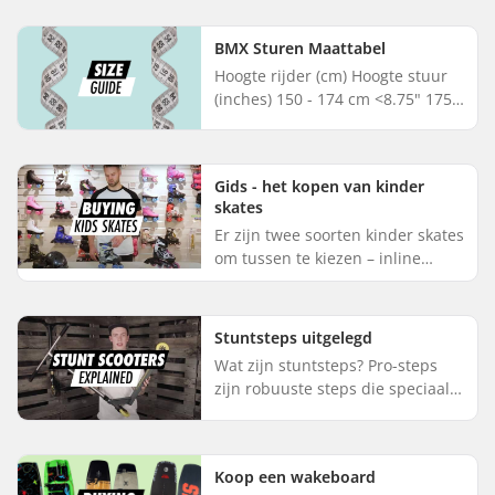
watersporten. Wanneer je op
zoek bent naar een eigen board,
BMX Sturen Maattabel
m...
Hoogte rijder (cm) Hoogte stuur
(inches) 150 - 174 cm <8.75" 175 -
189 cm 8.75 - 9.5" >190 cm
>9.5"...
Gids - het kopen van kinder
skates
Er zijn twee soorten kinder skates
om tussen te kiezen – inline
skates en rolschaatsen. Veel
kinder skates zijn in maat
verstelbaar en hebben een
Stuntsteps uitgelegd
goed...
Wat zijn stuntsteps? Pro-steps
zijn robuuste steps die speciaal
zijn ontworpen voor stunts.
Omdat ze zijn gemaakt met het
oog op duurzaamheid, hebben ...
Koop een wakeboard