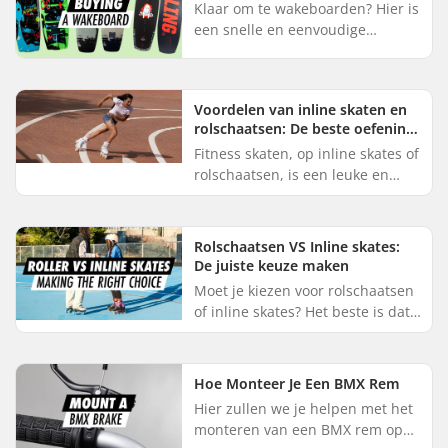
Klaar om te wakeboarden? Hier is
een snelle en eenvoudige
handleiding voor alles wat je in
gedachte moet onthouden
wanneer je je gear koopt. 1. Soort
Voordelen van inline skaten en
...
rolschaatsen: De beste oefening
ooit
Fitness skaten, op inline skates of
rolschaatsen, is een leuke en
effectieve manier om fit te
blijven. Inline skaten en quad
skaten combineren cardio ...
Rolschaatsen VS Inline skates:
De juiste keuze maken
Moet je kiezen voor rolschaatsen
of inline skates? Het beste is dat
er geen goed of fout antwoord is.
Of je nu net begint of al skate als
een pro, zow...
Hoe Monteer Je Een BMX Rem
Hier zullen we je helpen met het
monteren van een BMX rem op