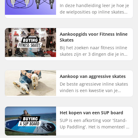
In deze handleiding leer je hoe je
de wielposities op inline skates
met 3 of 4 wielen kunt draaien.
De voor- en achterwielen slijten
doorgaans sneller...
Aankoopgids voor Fitness Inline
Skates
Bij het zoeken naar fitness inline
skates zijn er 3 dingen die je in
gedachten moet houden: Je moet
ongeveer één maat groter nemen
dan je normale scho...
Aankoop van aggressive skates
De beste agressieve inline skates
vinden is een kwestie van je
voorkeuren kennen en weten wat
je wilt van je agressieve skates. In
deze gids leggen we...
Het kopen van een SUP board
SUP is een afkorting voor 'Stand-
Up Paddling'. Het is momenteel 1
van de meest groeiende