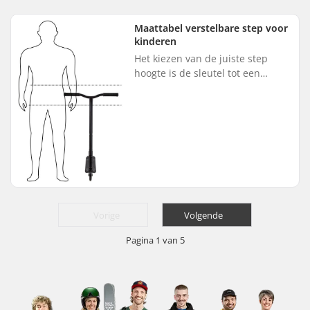
houding op de skates, leren
stoppen, soepel draaien en
Maattabel verstelbare step voor
weten hoe je ve...
kinderen
Het kiezen van de juiste step
hoogte is de sleutel tot een
comfortabele en plezierige
ervaring voor je kind. De meeste
steps met grote wielen hebben
v...
Vorige
Volgende
Pagina 1 van 5