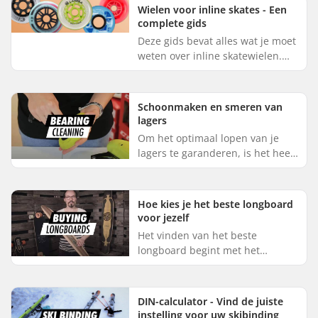
veel verschillende ste...
Wielen voor inline skates - Een
complete gids
Deze gids bevat alles wat je moet
weten over inline skatewielen.
We helpen je om snel een keuze
te maken op basis van je
skatestijl, maar je krijgt oo...
Schoonmaken en smeren van
lagers
Om het optimaal lopen van je
lagers te garanderen, is het heel
goed om ze op regelmatige basis
schoon te maken en te smeren.
Door dat te doen, zal je ...
Hoe kies je het beste longboard
voor jezelf
Het vinden van het beste
longboard begint met het
begrijpen van de basisprincipes
van longboards en longboard-
onderdelen. In onze uitgebreide
DIN-calculator - Vind de juiste
gids voo...
instelling voor uw skibinding