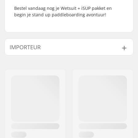
Bestel vandaag nog je Wetsuit + iSUP pakket en
begin je stand up paddleboarding avontuur!
IMPORTEUR
Naam:
Centrano ApS
Adres:
Omega 6
Postcode:
8382
Woonplaats:
Hinnerup
Land:
Denemarken