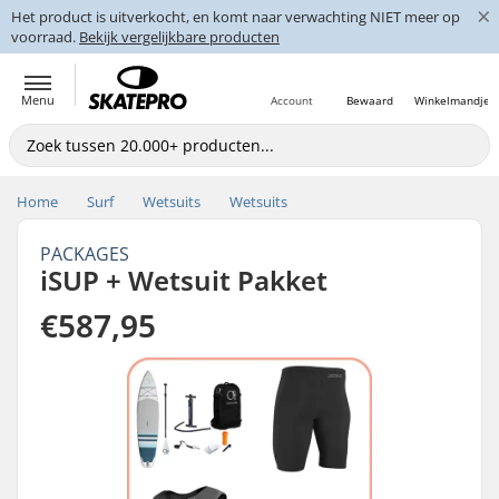
×
Het product is uitverkocht, en komt naar verwachting NIET meer op
voorraad.
Bekijk vergelijkbare producten
Menu
Account
Bewaard
Winkelmandje
Home
Surf
Wetsuits
Wetsuits
PACKAGES
iSUP + Wetsuit Pakket
€587,95